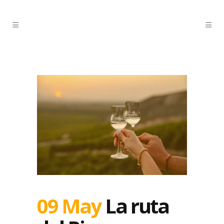
09 May
La ruta