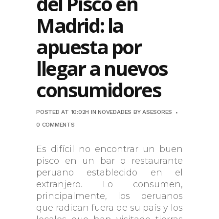
del Pisco en
Madrid: la
apuesta por
llegar a nuevos
consumidores
POSTED AT 10:02H
IN
NOVEDADES
BY
ASESORES
0 COMMENTS
Es difícil no encontrar un buen
pisco en un bar o restaurante
peruano establecido en el
extranjero. Lo consumen,
principalmente, los peruanos
que radican fuera de su país y los