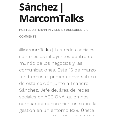
Sánchez |
MarcomTalks
POSTED AT 12:54H
IN
VIDEO
BY
ASESORES
0
COMMENTS
#MarcomTalks
| Las redes sociales
son medios influyentes dentro del
mundo de los negocios y las
comunicaciones. Este 16 de marzo
tendremos el primer conversatorio
de esta edición junto a Leandro
Sánchez, Jefe del área de redes
sociales en ACCIONA, quien nos
compartirá conocimientos sobre la
gestión en un entorno B2B. Únete