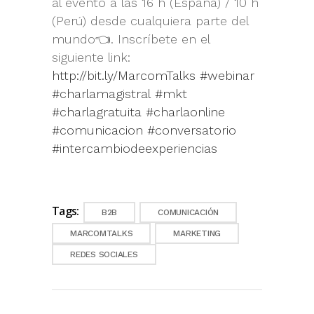
al evento a las 16 h (España) / 10 h
(Perú) desde cualquiera parte del
mundo👈. Inscríbete en el
siguiente link:
http://bit.ly/MarcomTalks
#webinar
#charlamagistral
#mkt
#charlagratuita
#charlaonline
#comunicacion
#conversatorio
#intercambiodeexperiencias
Tags:
B2B
COMUNICACIÓN
MARCOMTALKS
MARKETING
REDES SOCIALES